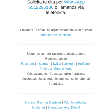
Solicita tu cita por
WhatsApp
5512295136
o llámanos vía
telefónica.
Envíanos un email: hola@bocasana.mx o en nuestro
formulario de contacto
.
Síguenos en nuestras redes sociales como
@bocasanamxn:
Facebook
|
Instagram
|
Twitter
|
Linkedin
|
YouTube
|
Pinterest
|
Google Maps
@bocasanamxn #bocasanamxn #brackets
#resinasdentales #odontologo #consultoriodental
#dentistas
Brakets
|
Resinas Dentales
|
Odontopediatría
|
Implantes
|
Blanqueamiento Dental