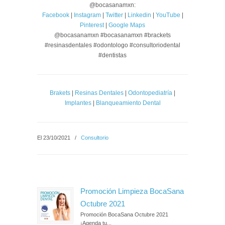
@bocasanamxn:
Facebook
|
Instagram
|
Twitter
|
Linkedin
|
YouTube
|
Pinterest
|
Google Maps
@bocasanamxn #bocasanamxn #brackets
#resinasdentales #odontologo #consultoriodental
#dentistas
Brakets
|
Resinas Dentales
|
Odontopediatría
|
Implantes
|
Blanqueamiento Dental
El 23/10/2021
/
Consultorio
Promoción Limpieza BocaSana
Octubre 2021
Promoción BocaSana Octubre 2021
¡Agenda tu...