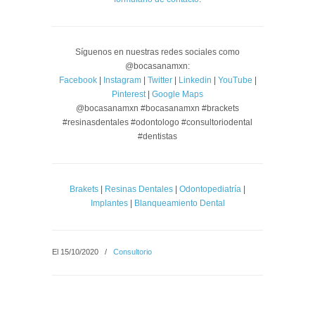
Síguenos en nuestras redes sociales como
@bocasanamxn:
Facebook
|
Instagram
|
Twitter
|
Linkedin
|
YouTube
|
Pinterest
|
Google Maps
@bocasanamxn #bocasanamxn #brackets
#resinasdentales #odontologo #consultoriodental
#dentistas
Brakets
|
Resinas Dentales
|
Odontopediatría
|
Implantes
|
Blanqueamiento Dental
El 15/10/2020
/
Consultorio