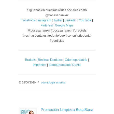
Síguenos en nuestras redes sociales como
@bocasanamxn:
Facebook
|
Instagram
|
Twitter
|
Linkedin
|
YouTube
|
Pinterest
|
Google Maps
@bocasanamxn #bocasanamxn #brackets
#resinasdentales #odontologo #consultoriodental
#dentistas
Brakets
|
Resinas Dentales
|
Odontopediatría
|
Implantes
|
Blanqueamiento Dental
El 02/06/2020
/
odontologia estetica
Promoción Limpieza BocaSana