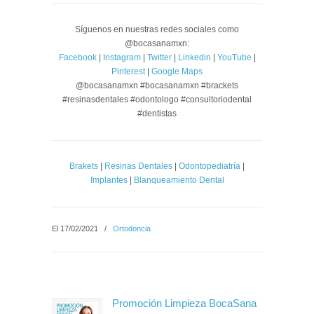
Síguenos en nuestras redes sociales como
@bocasanamxn:
Facebook
|
Instagram
|
Twitter
|
Linkedin
|
YouTube
|
Pinterest
|
Google Maps
@bocasanamxn #bocasanamxn #brackets
#resinasdentales #odontologo #consultoriodental
#dentistas
Brakets
|
Resinas Dentales
|
Odontopediatría
|
Implantes
|
Blanqueamiento Dental
El 17/02/2021
/
Ortodoncia
Promoción Limpieza BocaSana