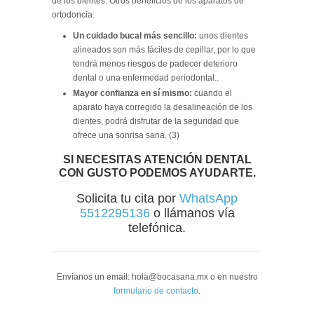
de los dientes. Otros beneficios de los aparatos de
ortodoncia:
Un cuidado bucal más sencillo:
unos dientes
alineados son más fáciles de cepillar, por lo que
tendrá menos riesgos de padecer deterioro
dental o una enfermedad periodontal..
Mayor confianza en sí mismo:
cuando el
aparato haya corregido la desalineación de los
dientes, podrá disfrutar de la seguridad que
ofrece una sonrisa sana. (3)
SI NECESITAS ATENCIÓN DENTAL
CON GUSTO PODEMOS AYUDARTE.
Solicita tu cita por
WhatsApp
5512295136
o llámanos vía
telefónica.
Envíanos un email: hola@bocasana.mx o en nuestro
formulario de contacto
.