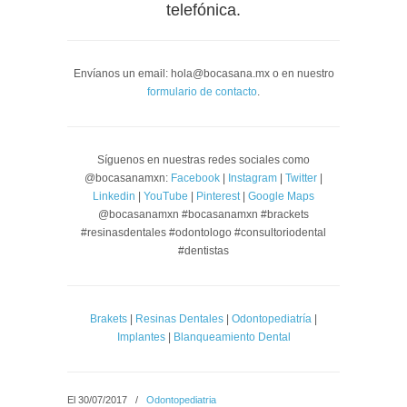
telefónica.
Envíanos un email: hola@bocasana.mx o en nuestro
formulario de contacto
.
Síguenos en nuestras redes sociales como
@bocasanamxn:
Facebook
|
Instagram
|
Twitter
|
Linkedin
|
YouTube
|
Pinterest
|
Google Maps
@bocasanamxn #bocasanamxn #brackets
#resinasdentales #odontologo #consultoriodental
#dentistas
Brakets
|
Resinas Dentales
|
Odontopediatría
|
Implantes
|
Blanqueamiento Dental
El 30/07/2017
/
Odontopediatria