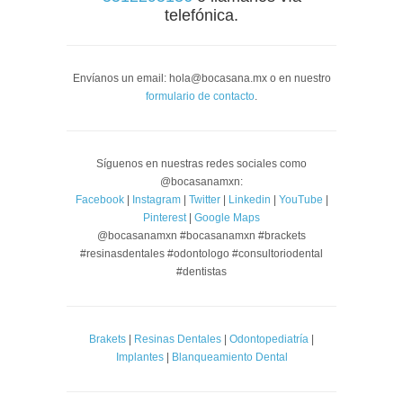
telefónica.
Envíanos un email: hola@bocasana.mx o en nuestro
formulario de contacto
.
Síguenos en nuestras redes sociales como
@bocasanamxn:
Facebook
|
Instagram
|
Twitter
|
Linkedin
|
YouTube
|
Pinterest
|
Google Maps
@bocasanamxn #bocasanamxn #brackets
#resinasdentales #odontologo #consultoriodental
#dentistas
Brakets
|
Resinas Dentales
|
Odontopediatría
|
Implantes
|
Blanqueamiento Dental