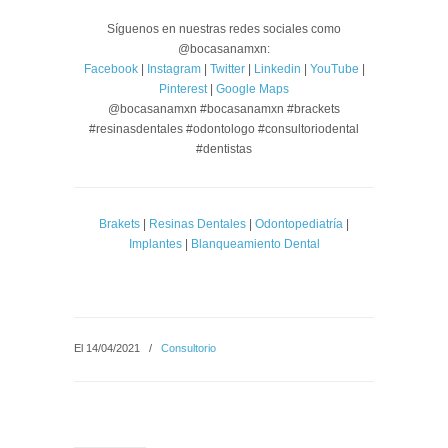
Síguenos en nuestras redes sociales como
@bocasanamxn:
Facebook
|
Instagram
|
Twitter
|
Linkedin
|
YouTube
|
Pinterest
|
Google Maps
@bocasanamxn #bocasanamxn #brackets
#resinasdentales #odontologo #consultoriodental
#dentistas
Brakets
|
Resinas Dentales
|
Odontopediatría
|
Implantes
|
Blanqueamiento Dental
El 14/04/2021
/
Consultorio